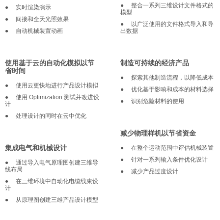
●
整合一系列三维设计文件格式的
●
实时渲染演示
模型
●
间接和全天光照效果
●
以广泛使用的文件格式导入和导
●
自动机械装置动画
出数据
使用基于云的自动化模拟以节
制造可持续的经济产品
省时间
●
探索其他制造流程，以降低成本
●
使用云更快地进行产品设计模拟
●
优化基于影响和成本的材料选择
●
使用 Optimization 测试并改进设
●
识别危险材料的使用
计
●
处理设计的同时在云中优化
减少物理样机以节省资金
集成电气和机械设计
●
在整个运动范围中评估机械装置
●
针对一系列输入条件优化设计
●
通过导入电气原理图创建三维导
线布局
●
减少产品过度设计
●
在三维环境中自动化电缆线束设
计
●
从原理图创建三维产品设计模型