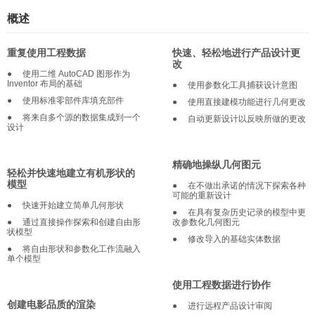
概述
重复使用工程数据
快速、轻松地进行产品设计更
改
●
使用二维 AutoCAD 图形作为
Inventor 布局的基础
●
使用参数化工具捕获设计意图
●
使用标准零部件库填充部件
●
使用直接建模功能进行几何更改
●
将来自多个源的数据集成到一个
●
自动更新设计以反映所做的更改
设计
精确地操纵几何图元
轻松并快速地建立有机形状的
模型
●
在不做出承诺的情况下探索各种
可能的重新设计
●
快速开始建立简单几何形状
●
在具有复杂历史记录的模型中更
●
通过直接操作探索和创建自由形
改参数化几何图元
状模型
●
修改导入的基础实体数据
●
将自由形状和参数化工作流融入
单个模型
使用工程数据进行协作
创建电影品质的渲染
●
进行远程产品设计审阅