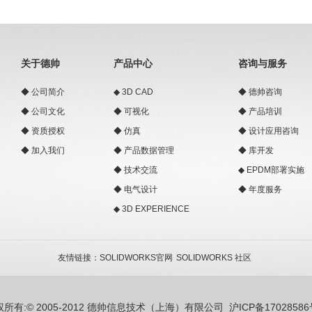
关于德帅
产品中心
咨询与服务
◆
公司简介
◆
3D CAD
◆
德帅咨询
◆
公司文化
◆
可视化
◆
产品培训
◆
资质授权
◆
仿真
◆
设计应用咨询
◆
加入我们
◆
产品数据管理
◆
库开发
◆
技术交流
◆
EPDM部署实施
◆
电气设计
◆
年度服务
◆
3D EXPERIENCE
友情链接：
SOLIDWORKS官网
SOLIDWORKS 社区
权所有:© 2005-2012 德帅信息技术（上海）有限公司
沪ICP备17028586