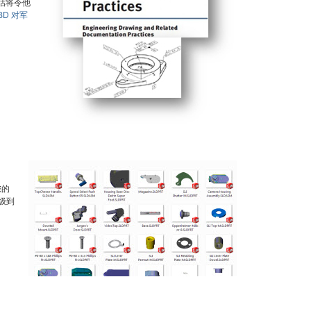
评估将令他
BD 对军
您的
级到