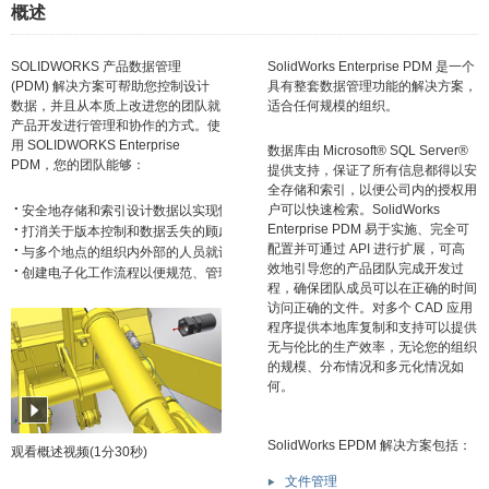
概述
SOLIDWORKS 产品数据管理
SolidWorks Enterprise PDM 是一个
(PDM) 解决方案可帮助您控制设计
具有整套数据管理功能的解决方案，
数据，并且从本质上改进您的团队就
适合任何规模的组织。
产品开发进行管理和协作的方式。使
用 SOLIDWORKS Enterprise
数据库由 Microsoft® SQL Server®
PDM，您的团队能够：
提供支持，保证了所有信息都得以安
全存储和索引，以便公司内的授权用
·
户可以快速检索。SolidWorks
·
Enterprise PDM 易于实施、完全可
·
配置并可通过 API 进行扩展，可高
·
效地引导您的产品团队完成开发过
创建电子化工作流程以便规范、管理和优化开发、文档审批和工程变更流程。
程，确保团队成员可以在正确的时间
访问正确的文件。对多个 CAD 应用
程序提供本地库复制和支持可以提供
无与伦比的生产效率，无论您的组织
的规模、分布情况和多元化情况如
何。
SolidWorks EPDM 解决方案包括：
观看概述视频(1分30秒)
文件管理